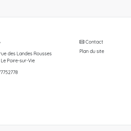
B
Contact
Plan du site
s rue des Landes Rousses
Le Poire-sur-Vie
77752778