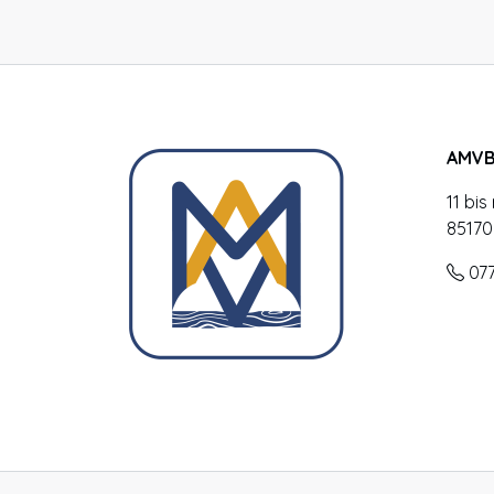
AMV
11 bi
85170
07