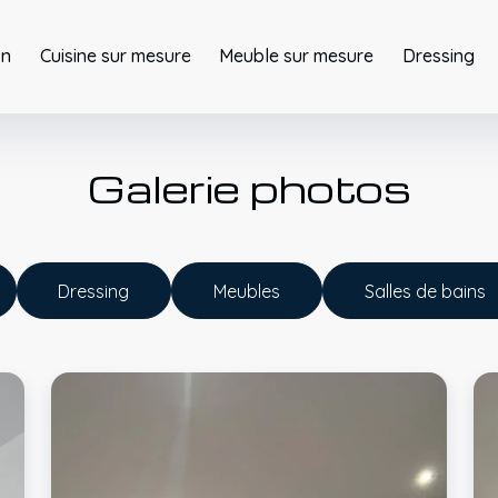
on
Cuisine sur mesure
Meuble sur mesure
Dressing
Galerie photos
Dressing
Meubles
Salles de bains